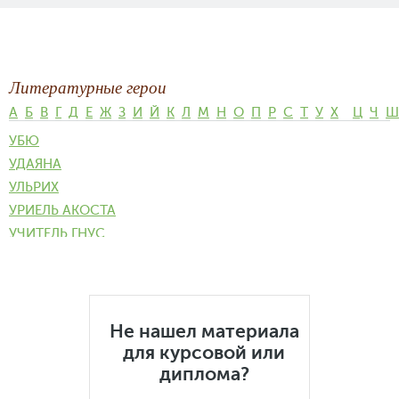
Литературные герои
А
Б
В
Г
Д
Е
Ж
З
И
Й
К
Л
М
Н
О
П
Р
С
Т
У
Х
Ц
Ч
Ш
УБЮ
УДАЯНА
УЛЬРИХ
УРИЕЛЬ АКОСТА
УЧИТЕЛЬ ГНУС
Не нашел материала
для курсовой или
диплома?